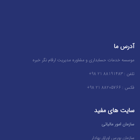
آدرس ما
موسسه خدمات حسابداری و مشاوره مدیریت ارقام نگر خبره
تلفن : 88191483 21 98+
فکس : 88205766 21 98+
سایت های مفید
سازمان امور مالیاتی
سازمان بورس اوراق بهادار