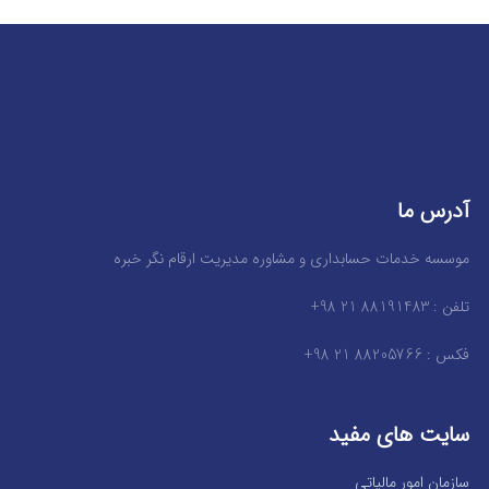
آدرس ما
موسسه خدمات حسابداری و مشاوره مدیریت ارقام نگر خبره
تلفن : 88191483 21 98+
فکس : 88205766 21 98+
سایت های مفید
سازمان امور مالیاتی