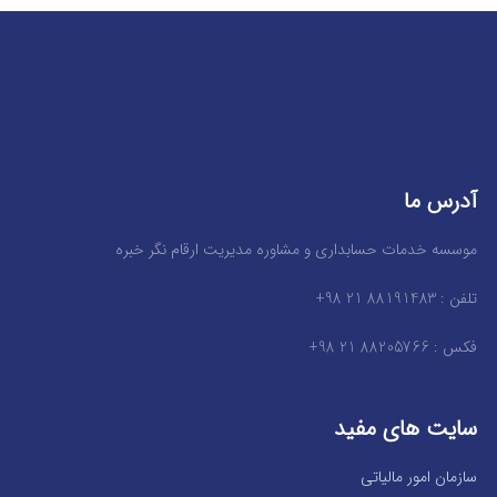
آدرس ما
موسسه خدمات حسابداری و مشاوره مدیریت ارقام نگر خبره
تلفن : 88191483 21 98+
فکس : 88205766 21 98+
سایت های مفید
سازمان امور مالیاتی