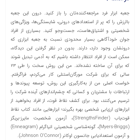
جعبه ابزار فرد مراجعه‌کننده‌تان را باز کنید. درون این جعبه‌
با‌ارزش را که پر از استعداد‌های درونی، شایستگی‌ها، ویژگی‌های
شخصیتی و اشتیاق‌هاست، جست‌وجو کنید. بسیاری از افراد
جوان خودآگاهی بسیار محدودی نسبت به جعبه ابزاری که
درونشان وجود دارد، دارند. بدون در نظر گرفتن این دیدگاه،
ممکن است از افراد انتظار داشته باشیم که به آدمی تبدیل شوند
که برای آن ساخته نشده‌اند. من این روش سخت را طی ۲۳
سالی که برای شرکت مورگان‌استنلی کار می‌کردم، فراگرفتم.
خواست اصلی من از به‌کارگیری این روش، توسعه‌ پیوند‌ها و
ارتباطات با مشتریان و کسانی که چشم‌اندازهای آینده شرکت را
ترسیم می‌کنند، بود. برای کشف نقاط قوت، از افراد بخواهید از
ابزارهای ارزیابی شخصی بهره بگیرند؛ ابزارهایی مانند کتاب نقاط
قوت‌یاب (StrengthsFinder)، آزمون شخصیت مایرز-بریگز
(Myers-Briggs)، گونه‌شناسی شخصیتی انیاگرام (Enneagram)
و آزمون استعدادیابی جانسون اوکانر (Johnson O’Connor).