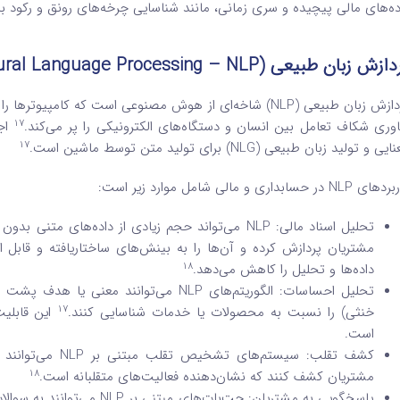
ده‌های مالی پیچیده و سری زمانی، مانند شناسایی چرخه‌های رونق و رکود باز
دازش زبان طبیعی (
ural Language Processing – NLP
 طبیعی (NLP) شاخه‌ای از هوش مصنوعی است که کامپیوترها را قادر می‌سازد زبان انسانی را درک، تفسیر و تولید کنند.
17
اوری شکاف تعامل بین انسان و دستگاه‌های الکترونیکی را پر می‌کند.
17
یی و تولید زبان طبیعی (NLG) برای تولید متن توسط ماشین است.
 NLP در حسابداری و مالی شامل موارد زیر است:
تحلیل اسناد مالی: NLP می‌تواند حجم زیادی از داده‌های 
مشتریان پردازش کرده و آن‌ها را به بینش‌های ساختاریافته و قابل اق
18
داده‌ها و تحلیل را کاهش می‌دهد.
تحلیل احساسات: الگوریتم‌های NLP می‌توان
17
خنثی) را نسبت به محصولات یا خدمات شناسایی کنند.
این قابلیت
است.
کشف تقلب: سیستم‌ه
18
مشتریان کشف کنند که نشان‌دهنده فعالیت‌های متقلبانه است.
پاسخگویی به مشتریان: چت‌بات‌