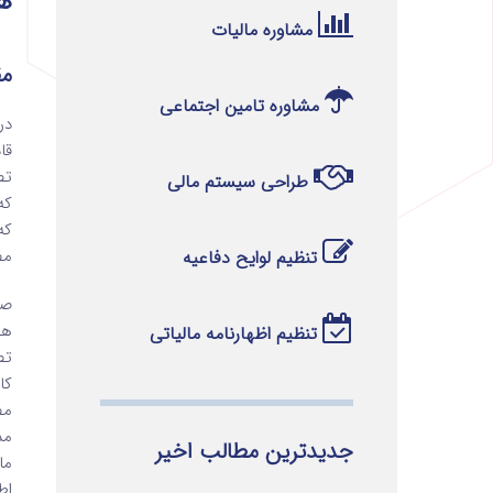
ه
مشاوره مالیات
مق
مشاوره تامین اجتماعی
قا
تص
طراحی سیستم مالی
که
که
مص
تنظیم لوایح دفاعیه
صن
هو
تنظیم اظهارنامه مالیاتی
تص
کا
مص
مد
جدیدترین مطالب اخیر
ما
اط