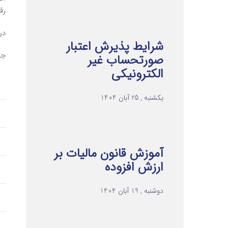
رق
در
شرایط پذیرش اعتبار
جدول 1: مقایسه حس
صورتحساب غیر
الکترونیکی
یکشنبه , 25 آبان 1404
آموزش قانون مالیات بر
ارزش افزوده
دوشنبه , 19 آبان 1404