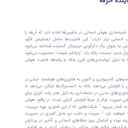
ینده حرفه
هوش مصنوعی در حسابداری ابتدا باید گفت ، هوش مصنوعی (AI) به شبیه‌سازی هوش انسانی در ماشین‌ها اشاره دارد که آن‌ها را
1
نسانی نیاز دارند.
این قابلیت‌ها شامل تشخیص الگو،
 به عنوان یک دگرگونی دیجیتال گسترده شناخته می‌شود
ابزار جدید نیست، بلکه یک “پارادایم شیفت” محسوب می‌شود
ا به دلیل توانمندی‌های فنی، بلکه به واسطه قابلیت هوش
م‌های کامپیوتری و اکنون به فناوری‌های هوشمند مبتنی بر
ی را افزایش می‌دهد، بلکه به کسب‌وکارها امکان می‌دهد تا
 فناوری‌های مدرن در حسابداری به دلیل هدر رفت انرژی برای
ین ضرورت فراتر از صرفاً افزایش کارایی است؛ در واقع، هوش
9
ه شمار می‌رود.
شرکت‌هایی که از این فناوری بهره می‌برند،
11
 خواهند کرد.
سرعت و دقت، دو عامل کلیدی در مدیریت
ه بوده و احتمال بروز خطاهای انسانی و تأخیر در پردازش
یندها، چالش‌های مذکور را برطرف کرده و به افزایش