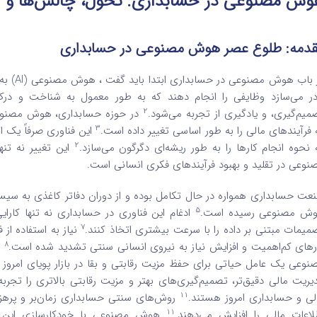
وش مصنوعی در حسابداری: تحول، چالش‌ها و آ
دمه: طلوع عصر هوش مصنوعی در حسابداری
در باب 
در می‌سازد وظایفی را انجام دهند که به طور معمول به شناخت و درک ا
2
میم‌گیری، و یادگیری از تجربه می‌شود.
در حوزه حسابداری، هوش مصنوعی
3
 فرآیندهای مالی را به طور اساسی تغییر داده است.
این فناوری صرفاً یک 
2
 نحوه انجام کارها را به طور ریشه‌ای دگرگون می‌سازد.
این تغییر نه تنه
نوعی در تقلید و بهبود فرآیندهای فکری انسانی است.
عت حسابداری همواره در حال تکامل بوده و از دوران دفاتر کاغذی به سیست
5
ش مصنوعی رسیده است.
ادغام این فناوری در حسابداری نه تنها کارای
7
میمات مبتنی بر داده را با سرعت بیشتری اتخاذ کنند.
نیاز به استفاده از
8
رهای کم‌اهمیت و افزایش نیاز به نیروی انسانی سنتی تشدید شده است.
ا
نوعی یک عامل حیاتی برای حفظ مزیت رقابتی و بقا در بازار پویای امروز ب
یریت مالی دقیق‌تر، تصمیم‌گیری‌های بهتر و مزیت رقابتی بالاتری را تجربه
11
لی و حسابداری امروز هستند.
روش‌های سنتی حسابداری زمان‌بر و پرهزین
11
لاعات مالی را افزایش می‌دهند.
هوش مصنوعی با خودکارسازی این فرآ