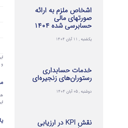
اشخاص ملزم به ارائه
صورتهای مالی
حسابرسی شده ۱۴۰۴
یکشنبه , 11 آبان 1404
ای
و 
خدمات حسابداری
رستوران‌های زنجیره‌ای
مف
دوشنبه , 05 آبان 1404
هو
ای
یا
نقش KPI در ارزیابی