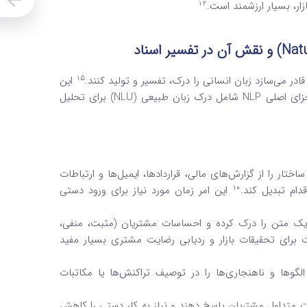
12
ار، بسیار ارزشمند است.
Nat
) و نقش آن در تفسیر اسناد
15
این
اجزای اصلی NLP شامل درک زبان طبیعی (NLU) برای تحلیل
متنی بدون ساختار را از گزارش‌های مالی، قراردادها، ایمیل‌ها و ارتباطات
10
دام تبدیل کند.
این امر زمان مورد نیاز برای ورود دستی
ند معنی یا هدف پشت یک متن را درک کرده و احساسات مشتریان (مثبت، منفی،
 برای تحقیقات بازار و ردیابی رضایت مشتری بسیار مفید
ای تشخیص تقلب مبتنی بر NLP می‌توانند الگوها و ناهنجاری‌ها را در توصیف تراکنش‌ها یا مکاتبات
های مبتنی بر NLP می‌توانند به سوالات متداول مشتریان پاسخ دهند و نیاز به کار دستی را کاهش