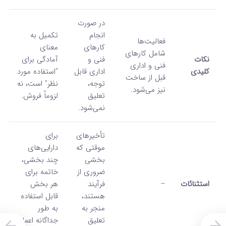
در صورت
انجام
تکمیل به
فعالیت‌ها
کارهای
معنای
شامل کارهای
نکات
فنی و
آمادگی برای
فنی و اداری
کلیدی
اداری قابل
“استفاده مورد
قبل از ساخت
توجه،
نظر” است، نه
نیز می‌شود.
تعلیق
لزوماً فروش.
نمی‌شود.
تأخیرهای
برای
موقتی که
دارایی‌های
بخشی
چند بخشی،
ضروری از
خاتمه برای
استثنائات
–
فرآیند
هر بخش
هستند،
قابل استفاده
منجر به
به طور
تعلیق
جداگانه اعمال