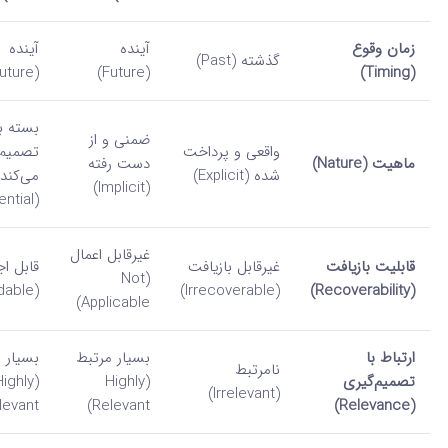
زمان وقوع
آینده
آینده
گذشته (Past)
(Future)
(Future)
(Timing)
بسته ب
ضمنی و از
واقعی و پرداخت
تصمیم 
ماهیت (Nature)
دست رفته
شده (Explicit)
می‌کند
(Implicit)
(Differential)
غیرقابل اعمال
قابلیت بازیافت
غیرقابل بازیافت
قابل اج
(Not
(Avoidable)
(Irrecoverable)
(Recoverability)
Applicable)
ارتباط با
بسیار مرتبط
بسیار 
نامرتبط
تصمیم‌گیری
(Highly
Highly
(Irrelevant)
levant)
Relevant)
(Relevance)