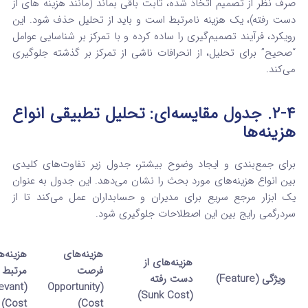
صرف نظر از تصمیم اتخاذ شده، ثابت باقی بماند (مانند هزینه های از
دست رفته
)، یک هزینه نامرتبط است و باید از تحلیل حذف شود. این
رویکرد، فرآیند تصمیم‌گیری را ساده کرده و با تمرکز بر شناسایی عوامل
“صحیح” برای تحلیل، از انحرافات ناشی از تمرکز بر گذشته جلوگیری
می‌کند.
۲-۴. جدول مقایسه‌ای: تحلیل تطبیقی انواع
هزینه‌ها
برای جمع‌بندی و ایجاد وضوح بیشتر، جدول زیر تفاوت‌های کلیدی
بین انواع هزینه‌های مورد بحث را نشان می‌دهد. این جدول به عنوان
یک ابزار مرجع سریع برای مدیران و حسابداران عمل می‌کند تا از
سردرگمی رایج بین این اصطلاحات جلوگیری شود.
هزینه‌های
هزینه‌ه
هزینه‌های از
فرصت
مرتبط
ویژگی (Feature)
دست رفته
levant
(Opportunity
(Sunk Cost)
Cost)
Cost)