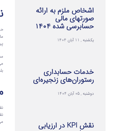
اشخاص ملزم به ارائه
ن
صورتهای مالی
حسابرسی شده ۱۴۰۴
حس
ما
یکشنبه , 11 آبان 1404
پی
مد
می
خدمات حسابداری
بل
رستوران‌های زنجیره‌ای
م
دوشنبه , 05 آبان 1404
نق
نق
می
نقش KPI در ارزیابی