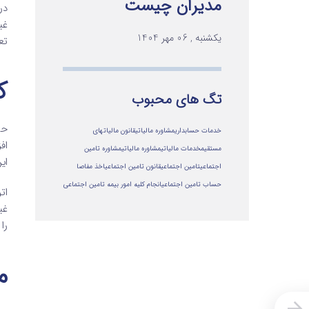
مدیران چیست
در
غی
یکشنبه , 06 مهر 1404
تع
ک
تگ های محبوب
حس
خدمات حسابداری
مشاوره مالیاتی
قانون مالیاتهای
اف
مستقیم
خدمات مالیاتی
مشاوره مالياتي
مشاوره تامین
ای
اجتماعی
تامین اجتماعی
قانون تامین اجتماعی
اخذ مفاصا
حساب تامین اجتماعی
انجام کلیه امور بیمه تامین اجتماعی
ات
غی
را
م