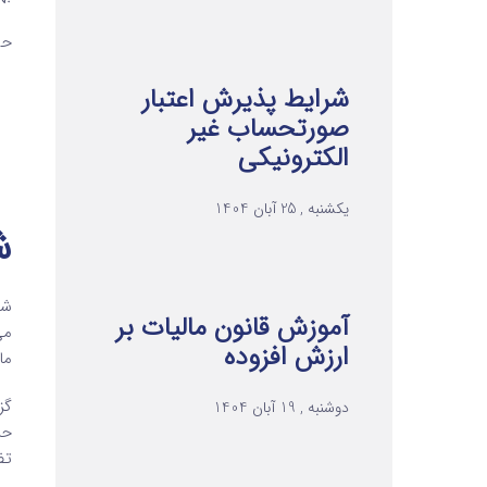
حس
شرایط پذیرش اعتبار
صورتحساب غیر
الکترونیکی
یکشنبه , 25 آبان 1404
ش
شف
آموزش قانون مالیات بر
می
ارزش افزوده
ما
دوشنبه , 19 آبان 1404
حر
تض