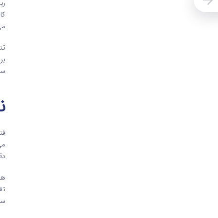
ری
کا
می
تن
بر
سا
ن
فن
می
دق
هو
تق
سا