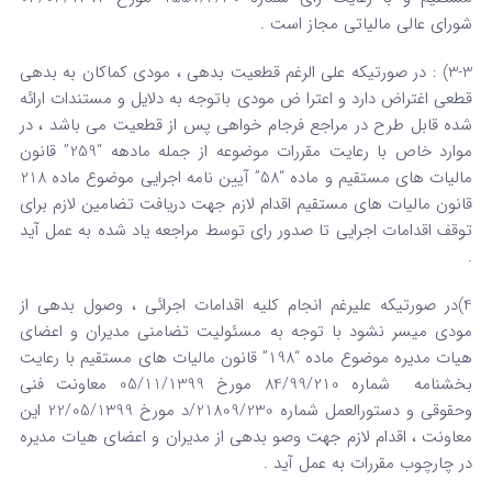
شورای عالی مالیاتی مجاز است .
3-3) : در صورتیکه علی الرغم قطعیت بدهی ، مودی کماکان به بدهی
قطعی اغتراض دارد و اعترا ض مودی باتوجه به دلایل و مستندات ارائه
شده قابل طرح در مراجع فرجام خواهی پس از قطعیت می باشد ، در
موارد خاص با رعایت مقررات موضوعه از جمله مادهه “259” قانون
مالیات های مستقیم و ماده “58” آیین نامه اجرایی موضوع ماده 218
قانون مالیات های مستقیم اقدام لازم جهت دریافت تضامین لازم برای
توقف اقدامات اجرایی تا صدور رای توسط مراجعه یاد شده به عمل آید
.
4)در صورتیکه علیرغم انجام کلیه اقدامات اجرائی ، وصول بدهی از
مودی میسر نشود با توجه به مسئولیت تضامنی مدیران و اعضای
هیات مدیره موضوع ماده “198” قانون مالیات های مستقیم با رعایت
بخشنامه شماره 84/99/210 مورخ 05/11/1399 معاونت فنی
وحقوقی و دستورالعمل شماره 21809/230/د مورخ 22/05/1399 این
معاونت ، اقدام لازم جهت وصو بدهی از مدیران و اعضای هیات مدیره
در چارچوب مقررات به عمل آید .