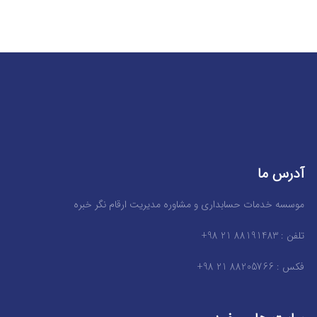
آدرس ما
موسسه خدمات حسابداری و مشاوره مدیریت ارقام نگر خبره
تلفن : 88191483 21 98+
فکس : 88205766 21 98+