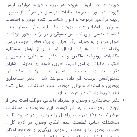
جریمه عوارض ارزش افزوده هر دوره ، جریمه عوارض ارزش
افزوده هر دوره ، جریمه مالیات هر سال در هریک از منابع ،
ردیف درآمدی مربوطه و اموال شناسایی شده مودی و اطلاعات
مدیران و اعضای هیات دیره با ذکر بازه زمانی مسئولیت و
قطعیت بدهی برای اشخاص حقوقی را در برگ دستور بازداشت
اموال درج و به همراه برگ اجرایی و برگ قطعی جهت بررسی
واقدام به این معاونت ارسال نمایند
و از ارسال مستقیم
مکاتبات، رونوشت ،فکس و..
.به دفتر حسابداری ، وصول و
استرداد مالیاتی و امور نیابت اجرایی خودداری نمایند . شایان
ذکر است به مستندات ارسالی بدون رعایت مفاد این
دستورالعمل ترتیب اثر داده نخواهد شد . دفتر حسابداری
ووصول و استرداد مالیاتی موظف است مستندات ارسال شده
فاقد شرایط یاد شده را عودت نماید .
دفتر حسابداری ، وصول و استرداد مالیاتی موظف است پس از
ارجاع درخواست اداره کل توسط این معاونت ، مستندات
موضوع بند (5) این دستورالعمل را بررسی و در صورت تایید
مستندات مبانی قطعیت عدم امکان وصول در ادراه کل ،
عملیات وصول را با دعوت از مودی پیگیری و چنانچه امکان
پرداخت یا ترتیب پرداخت بدهی فراهم نشد مراتب را به امور