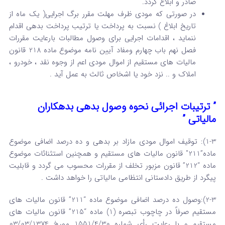
صادر و ابلاغ گردد.
در صورتی که مودی ظرف مهلت مقرر برگ اجرایی( یک ماه از
تاریخ ابلاغ ) نسبت به پرداخت یا ترتیب پرداخت بدهی اقدام
ننماید ، اقدامات اجرایی برای وصول مطالبات بارعایت مقررات
فصل نهم باب چهارم ومفاد آیین نامه موضوع ماده 218 قانون
مالیات های مستقیم از اموال مودی اعم از وجوه نقد ، خودرو ،
املاک و .. نزد خود یا اشخاص ثالث به عمل آید .
” ترتیبات اجرائی نحوه وصول بدهی بدهکاران
مالیاتی ”
1-3): توقیف اموال مودی مازاد بر بدهی و ده درصد اضافی موضوع
ماده”211″ قانون مالیات های مستقیم و همچنین استثنائات موضوع
ماده “212” قانون مزبور تخلف از مقررات محسوب می گردد و قابلیت
پیگرد از طریق دادستانی انتظامی مالیاتی را خواهد داشت .
2-3):وصول ده درصد اضافی موضوع ماده “211” قانون مالیات های
مستقیم صرفاً در چاچوب تبصره (1) ماده “215” قانون مالیات های
مستقیم و با رعایت رأی شماره 1551/4/30 مورخ 03/03/1374