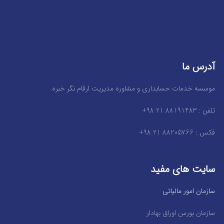
آدرس ما
موسسه خدمات حسابداری و مشاوره مدیریت ارقام نگر خبره
تلفن : 88191483 21 98+
فکس : 88205766 21 98+
سایت های مفید
سازمان امور مالیاتی
سازمان بورس اوراق بهادار