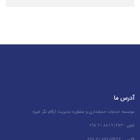
آدرس ما
موسسه خدمات حسابداری و مشاوره مدیریت ارقام نگر خبره
تلفن : 88191483 21 98+
فکس : 88205766 21 98+