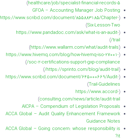
)
healthcare/job/specialist-financial-records-5
GFOA – Accounting Manager Job Posting
https://www.scribd.com/document/855883185/Chapter-
(
)
Six-Lesson-Two
https://www.pandadoc.com/ask/what-is-an-audit-
(
)
trail/
)
https://www.wallarm.com/what/audit-trails
(
https://www.hivemq.com/blog/how-hivemq-iso-27001-
(
)
soc-2-certifications-support-gxp-compliance/
)
https://sprinto.com/blog/audit-trail/
(
https://www.scribd.com/document/645000669/Audit-
(
)
Trail-Guidelines
https://www.accord-
(
)
consulting.com/news/article/audit-trail
AICPA – Compendium of Legislation Proposals
ACCA Global – Audit Quality Enhancement Framework
Guidance Notes
ACCA Global – Going concern: whose responsibility is
it?