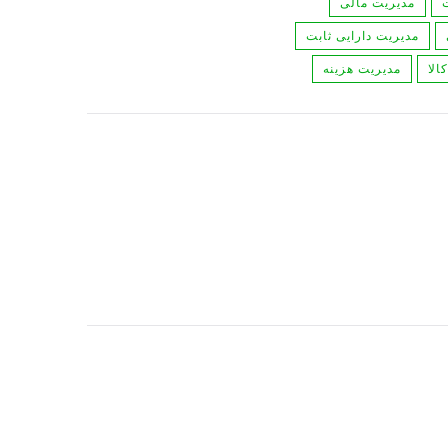
مديريت مالی
مدیریت دارایی ثابت
الا
مدیریت هزینه
ماده 137 قانون مالیاتهای مستقیم