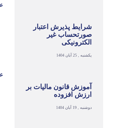
عو
شرایط پذیرش اعتبار
صورتحساب غیر
الکترونیکی
یکشنبه , 25 آبان 1404
عو
آموزش قانون مالیات بر
ارزش افزوده
دوشنبه , 19 آبان 1404