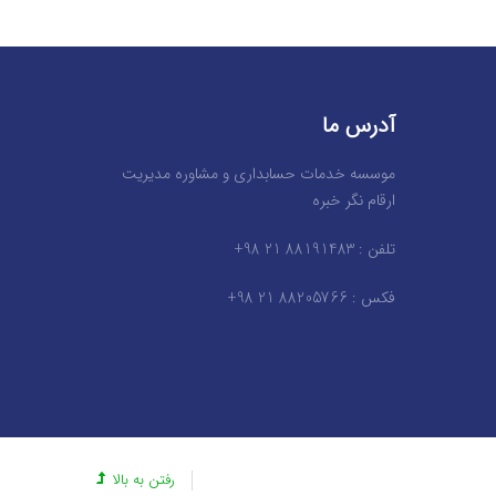
آدرس ما
موسسه خدمات حسابداری و مشاوره مدیریت
ارقام نگر خبره
تلفن : 88191483 21 98+
فکس : 88205766 21 98+
رفتن به بالا