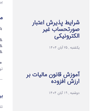
پرداخت کن
مح
شرایط پذیرش اعتبار
صورتحساب غیر
🌀
الکترونیکی
🔺۱ ــ نسبت به مازاد یک تا ۱.۵ میلیارد ت
🔺۲ ــ نسبت به مازاد ۱.۵ تا سه میلیارد 
یکشنبه , 25 آبان 1404
🔺۳ ــ نسبت به مازاد سه میلیارد تومان به 
تو
آموزش قانون مالیات بر
—
ارزش افزوده
دوشنبه , 19 آبان 1404
بر
تلفن ۱ 