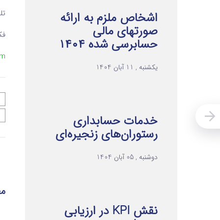
تلفن ۲ 
اشخاص ملزم به ارائه
صورتهای مالی
فکس 
حسابرسی شده ۱۴۰۴
om
یکشنبه , 11 آبان 1404
خدمات حسابداری
رستوران‌های زنجیره‌ای
دوشنبه , 05 آبان 1404
مط
نقش KPI در ارزیابی