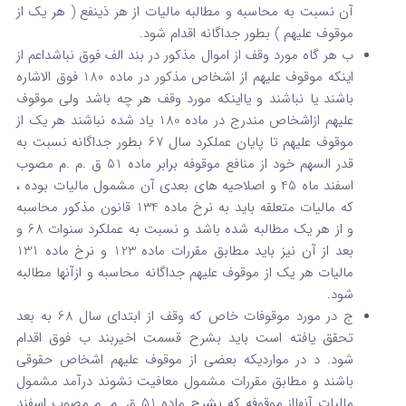
آن نسبت به محاسبه و مطالبه مالیات از هر ذینفع ( هر یک از
موقوف علیهم ) بطور جداگانه اقدام شود.
ب هر گاه مورد وقف از اموال مذکور در بند الف فوق نباشداعم از
اینکه موقوف علیهم از اشخاص مذکور در ماده 180 فوق الاشاره
باشند یا نباشند و یااینکه مورد وقف هر چه باشد ولی موقوف
علیهم ازاشخاص مندرج در ماده 180 یاد شده نباشند هر یک از
موقوف علیهم تا پایان عملکرد سال 67 بطور جداگانه نسبت به
قدر السهم خود از منافع موقوفه برابر ماده 51 ق .م .م مصوب
اسفند ماه 45 و اصلاحیه های بعدی آن مشمول مالیات بوده ،
که مالیات متعلقه باید به نرخ ماده 134 قانون مذکور محاسبه
و از هر یک مطالبه شده باشد و نسبت به عملکرد سنوات 68 و
بعد از آن نیز باید مطابق مقررات ماده 123 و نرخ ماده 131
مالیات هر یک از موقوف علیهم جداگانه محاسبه و ازآنها مطالبه
شود.
ج در مورد موقوفات خاص که وقف از ابتدای سال 68 به بعد
تحقق یافته است باید بشرح قسمت اخیربند ب فوق اقدام
شود. د در مواردیکه بعضی از موقوف علیهم اشخاص حقوقی
باشند و مطابق مقررات مشمول معافیت نشوند درآمد مشمول
مالیات آنهااز موقوفه که بشرح ماده 51 ق .م .م مصوب اسفند