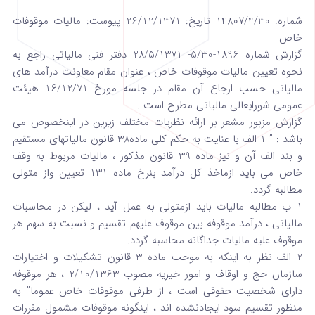
شماره: 14807/4/30 تاریخ: 26/12/1371 پیوست: مالیات موقوفات
خاص
گزارش شماره 1896-5/30- 28/5/1371 دفتر فنی مالیاتی راجع به
نحوه تعیین مالیات موقوفات خاص ، عنوان مقام معاونت درآمد های
مالیاتی حسب ارجاع آن مقام در جلسه مورخ 16/12/71 هیئت
عمومی شورایعالی مالیاتی مطرح است .
گزارش مزبور مشعر بر ارائه نظریات مختلف زیرین در اینخصوص می
باشد : ” 1 الف با عنایت به حکم کلی ماده38 قانون مالیاتهای مستقیم
و بند الف آن و نیز ماده 39 قانون مذکور ، مالیات مربوط به وقف
خاص می باید ازماخذ کل درآمد بنرخ ماده 131 تعیین واز متولی
مطالبه گردد.
1 ب مطالبه مالیات باید ازمتولی به عمل آید ، لیکن در محاسبات
مالیاتی ، درآمد موقوفه بین موقوف علیهم تقسیم و نسبت به سهم هر
موقوف علیه مالیات جداگانه محاسبه گردد.
2 الف نظر به اینکه به موجب ماده 3 قانون تشکیلات و اختیارات
سازمان حج و اوقاف و امور خیریه مصوب 2/10/1363 ، هر موقوفه
دارای شخصیت حقوقی است ، از طرفی موقوفات خاص عموما” به
منظور تقسیم سود ایجادنشده اند ، اینگونه موقوفات مشمول مقررات