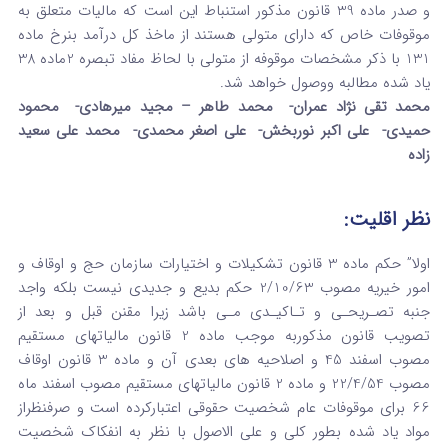
و صدر ماده 39 قانون مذکور استنباط این است که مالیات متعلق به
موقوفات خاص که دارای متولی هستند از ماخذ کل درآمد بنرخ ماده
131 با ذکر مشخصات موقوفه از متولی با لحاظ مفاد تبصره 2ماده 38
یاد شده مطالبه ووصول خواهد شد.
محمد تقی نژاد عمران- محمد طاهر – مجید میرهادی- محمود
حمیدی- علی اکبر نوربخش- علی اصغر محمدی- محمد علی سعید
زاده
نظر اقلیت:
اولا” حکم ماده 3 قانون تشکیلات و اختیارات سازمان حج و اوقاف و
امور خیریه مصوب 2/10/63 حکم بدیع و جدیدی نیست بلکه واجد
جنبه تصـریحـی و تـاکیـدی مـی باشد زیرا مقنن قبل و بعد از
تصویب قانون مذکوربه موجب ماده 2 قانون مالیاتهای مستقیم
مصوب اسفند 45 و اصلاحیه های بعدی آن و ماده 3 قانون اوقاف
مصوب 22/4/54 و ماده 2 قانون مالیاتهای مستقیم مصوب اسفند ماه
66 برای موقوفات عام شخصیت حقوقی اعتبارکرده است و صرفنظراز
مواد یاد شده بطور کلی و علی الاصول با نظر به انفکاک شخصیت