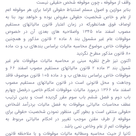
واقف از موقوفه ، چون موقوفه شخص حقیقی نیست
بنابر موازین و اصول مسلم استنباط حقوقی الزاما برای هر موقوفه اعم
از عام و خاص شخصیت حقوقی مفروض بوده و خواهد بود بنا به
اوصاف فوق همانطورکه در زمان اعتبار قانون مالیاتهای مستقیم
مصوب اسفند ماه 1345 واصلاحیه های بعدی آن در خصوص
موقوفات عام غیر مشمول بند 8 ماده 2 قانون مذکور و همچنین
موقوفات خاص موضوع محاسبه مالیات براساس بندهای ب و ت ماده
80 قانون مذکور مطرح نگردید
اکنون نیز طرح نظریه مبنی بر محاسبه مالیات موقوفات عام غیر
شمول بند 3 ماده 2 قانون مالیاتهای مستقیم مصوب اسفند 66 و
موقوفات خاص براساس بندهای ب و د ماده 105 قانون موصوف فاقد
وجاهت و محل قانونی است در قانون مالیاتهای مستقیم مصوب
اسفند ماه 1366 درمورد مالیات موقوفات احکام خاصی درفصل چهارم
باب دوم و فصل ششم باب سوم مقرر گردیده است و بدین ترتیب
عطف محاسبات مالیاتی موقوفات به فصل مالیات بردرآمد اشخاص
حقوقی منتفی است و بطور کلی منظور نمودن شخصیت حقوقی برای
موقوفه از طرف مقنن موجب تغییر در احکام مالیاتی مربوط به
موقوفات اعم از عام وخاص نمی باشد .
ثانیا از حیث محاسبه ومطالبه مالیات موقوفات و با ملاحظه قانون