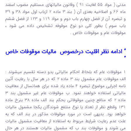
مدنی ( مواد 55 لغایت 91 ) وقانون مالیاتهای مستقیم مصوب اسفند
ماه 66 و اصلاحیه بعدی آن ( بند 3 ماده 2 ازباب اول مواد 38 و 39
و تبصره آن از فصل چهارم باب دوم و مواد 119 و 123 از فصل ششم
باب سوم ) بطور کلی دو نوع موقوفه تشخیص داده می شود ،
موقوفات عام و موقوفات خاص .
” ادامه نظر اقلیت درخصوص مالیات موقوفات خاص
”
1 موقوفات عام که بلحاظ احکام مالیاتی بدو دسته تقسیم میشوند :
الف موقوفات عام مشمول بند 3 ماده 2 که در هر سال با رعایت آئین
نامه اجرایی موضوع تبصره 4 ماده یاد شده برای همانسال از معافیت
مالیاتی استفاده خواهند نمود. ب موقوفات عام غیر مشمول بند 3
ماده 2 که منافع چنین موقوفاتی بحکم بند الف ماده 38 بنرخ ماده
131 وقطع نظر از تعداد یا نوع منتفع شوندگان یکجا مشمول مالیات
خواهد بود. بدیهی است در مورد موقوفات مذکور در بند الف که به
علت عدم رعایت شرایط مربوط به استفاده از معافیت مشمول مالیات
می شوند و موقوفات بند ب که مشمول مالیات هستند در هر حال