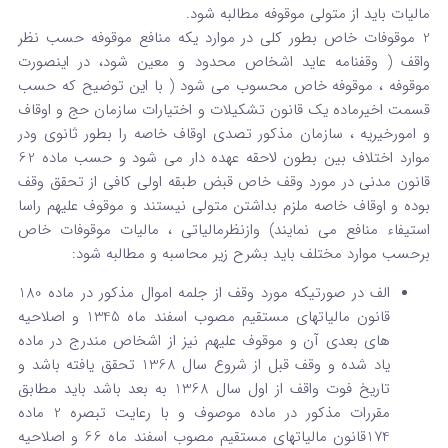
مالیات باید از متولی موقوفه مطالبه شود.
2 موقوفات خاص بطور کلی در موارد یکه منافع موقوفه حسب نظر
واقف ( وقفنامه عاید اشخاص محدود و معین شود، در اینصورت
موقوفه ، موقوفه خاص محسوب می شود ( با این توضیح که حسب
قسمت اخیرماده یک قانون تشکیلات و اختیارات سازمان حج و اوقاف
و امورخیریه ، سازمان مذکور تصدی اوقاف خاصه را بطور ثانوی ودر
موارد اختلاف بین بطون لاحقه عهده دار می شود و حسب ماده 62
قانون مدنی در مورد وقف خاص قبض طبقه اولی کافی از تحقق وقف
بوده و اوقاف خاصه ملزم بداشتن متولی نیستند و موقوف علیهم راسا
استیفاء منافع می نمایند) وازنظرمالیاتی ، مالیات موقوفات خاص
برحسب موارد مختلف باید بشرح زیر محاسبه و مطالبه شود:
الف در صورتیکه مورد وقف از جلمه اموال مذکور در ماده 180
قانون مالیاتهای مستقیم مصوب اسفند ماه 1345 و اصلاحیه
های بعدی آن و موقوف علیهم نیز از اشخاص مندرج در ماده
یاد شده و وقف قبل از شروع سال 1368 تحقق یافته باشد و
تاریخ فوت واقف از اول سال 1368 به بعد باشد باید مطابق
مقررات مذکور در ماده موصوف و با رعایت تبصره 2 ماده
174قانون مالیاتهای مستقیم مصوب اسفند ماه 66 و اصلاحیه