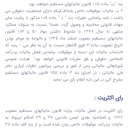
بند “ب” ماده 105 قانون مالیاتهای مستقیم خواهند بود.
2 ب مالیات موقوفات خاص بلحاظ اینکه دارای شخصیت حقوقی می
باشند ، باید براساس مقررات بند ” د ” ماده 105مذکور با رعایت سایر
جهات قانونی محاسبه و وصول گردد. ضمنا” نسبت به سنوات عملکرد
منتهی به سال 1367 با ملحوظ داشتن مواد 51 و 184 قانون
مالیاتهای مستقیم مصوب اسفند ماه 1345 و باتوجه به موخر بودن
تاریخ تصویب ماده 3 فوق الاشعار نسبت به آن به نظر می – رسد که
احتساب مالیات این دسته از موقوفات براساس فصل مالیات بردرآمد
اشخاص حقوقی و فق مقررات قانونی خواهد بود”. هیئت عمومی
شورایعالی مالیاتی پس از شور و بررسی پیرامون نظرات ابرازی دفتر
فنی مالیاتی ، در اجرای بند 3 ماده 255 قانون مالیاتهای مستقیم
بشرح آتی در این باره اعلام رای می نماید :
رای اکثریت :
رای اکثریت در فصل مالیات برارث قانون مالیاتهای مستقیم مصوب
1366 و اصلاحیه بعدی ضمن مادتین 38 و 39 احکام مربوط به
مالیات بردرآمد موقوفات خاص بیان شده است و از بند الف ماده 38