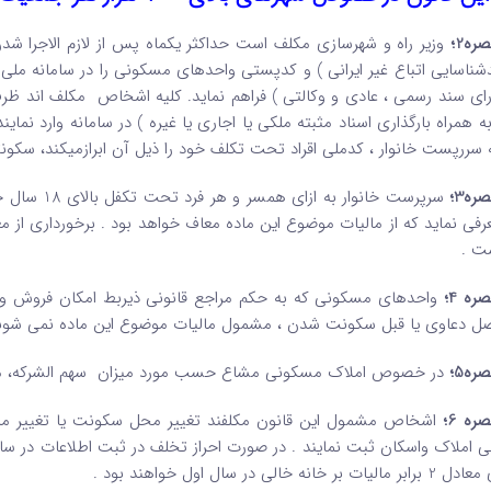
ره2؛
وزیر راه و شهرسازی مکلف است حداکثر یکماه پس از لازم الاجرا شدن
شناسایی اتباع غیر ایرانی ) و کدپستی واحدهای مسکونی را در سامانه ملی 
رای سند رسمی ، عادی و وکالتی ) فراهم نماید. کلیه اشخاص مکلف اند ظر
به همراه بارگذاری اسناد مثبته ملکی یا اجاری یا غیره ) در سامانه وارد نم
 سررپست خانوار ، کدملی اقراد تحت تکلف خود را ذیل آن ابرازمیکند، سکونتگ
ره3؛
سرپرست خانو
ت .
ره 4؛
واحدهای مسکونی که به حکم مراجع قانونی ذیربط امکان فروش و اجا
ل دعاوی یا قبل سکونت شدن ، مشمول مالیات موضوع این ماده نمی شون
ره5؛
در خصوص املاک مسکونی مشاع حسب مورد میزان سهم الشرکه، مالک
ره 6؛
ی املاک واسکان ثبت نمایند . در صورت احراز تخلف در ثبت اطلاعات در سا
برابر مالیات بر خانه خالی در سال اول خواهند بود .