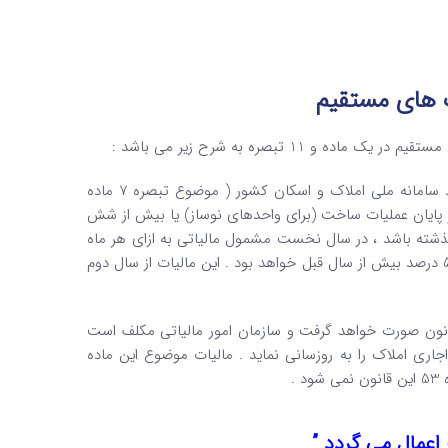
واحدهای مسکونی واقع در شهرهای بالای 100 هزار نفر جمعیت که به استناد سامانه ملی املاک و اسکان کشور ( موضوع تبصره 7 ماده
 از پایان عملیات ساخت (برای واحدهای نوساز) یا بیش از شش
 گذشته باشد ، در سال نخست مشمول مالیاتی به ازای هر ماه
دوبرابر ارزش اجاری ماهانه ملک می شود که این مالیات در سال های بعد ، 50 درصد بیش از سال قبل خواهد بود . این مالیات از سال دوم
اجاری ماهانه املاک بر اساس موضوع ماده 54 این قانون صورت خواهد گرفت و سازمان امور مالیاتی مکلف است
ری املاک را به روزسانی نماید . مالیات موضوع این ماده