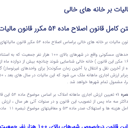
لیات بر خانه های خالی
 کامل قانون اصلاح ماده 54 مکرر قانون مالیات های مستقیم
 مالیات بر خانه های خالی براساس اصلاح ماده 54 مکرر قانون مالیاتهای مستقیم در یک ماده و 11 تبصره به شرح زیر می باشد :
169 مکرر این قانون ) خانه خالی شناسایی شوند چنانچه بیش از دوازده ماه
ه از آخرین نقل و انتقال یا آخرین زمان سکونت( برای واحدهای غیرنوساز)
را، مشمول تمام شهرها خواهد شد .
ره 1؛
تعیین ارزش 
اکثر سه ماه پس از تصویب این قانون و در سنوات آتی هر سال ، ارزش اجا
هزینه ها و استهلاک صدر ماده 53 و معافیتهای موضوع تبصره 11 ماده 53 این قانون نمی شود .
ین قانون درخصوص شهرهای بالای 100 هزار نفر جمعیت اعمال می گردد ”