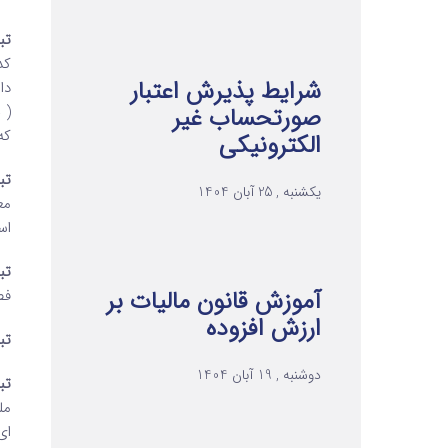
تبص
کد
شرایط پذیرش اعتبار
دا
( 
صورتحساب غیر
که
الکترونیکی
تبص
یکشنبه , 25 آبان 1404
اس
تبص
آموزش قانون مالیات بر
فص
ارزش افزوده
تبص
دوشنبه , 19 آبان 1404
تبص
مل
ای معادل 2 