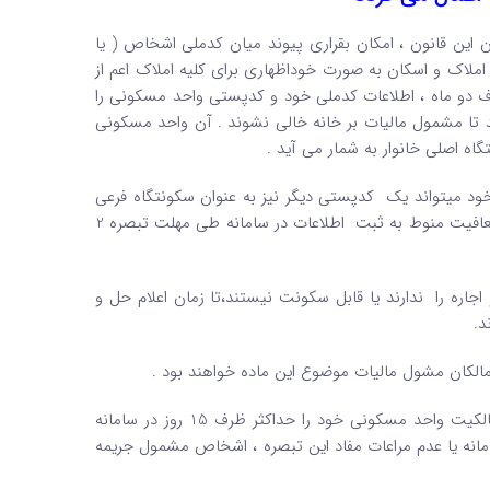
 این قانون ، امکان بقراری پیوند میان کدملی اشخاص ( یا
املاک و اسکان به صورت خوداظهاری برای کلیه املاک اعم از
ف دو ماه ، اطلاعات کدملی خود و کدپستی واحد مسکونی را
ایند تا مشمول مالیات بر خانه خالی نشوند . آن واحد مسکونی
اه اصلی خانوار به شمار می آید .
ار به ازای همسر و هر فرد تحت تکفل بالای 18 سال خود میتواند یک کدپستی دیگر نیز به عنوان سکونتگاه فرعی
معرفی نماید که از مالیات موضوع این ماده معاف خواهد بود . برخورداری از معافیت منوط به ثبت اطلاعات در سامانه طی مهلت تبصره 2
ره را ندارند یا قابل سکونت نیستند،تا زمان اعلام حل و
د.
ان مشول مالیات موضوع این ماده خواهند بود .
اشخاص مشمول این قانون مکلفند تغییر محل سکونت یا تغییر مالکیت واحد مسکونی خود را حداکثر ظرف 15 روز در سامانه
مانه یا عدم مراعات مفاد این تبصره ، اشخاص مشمول جریمه