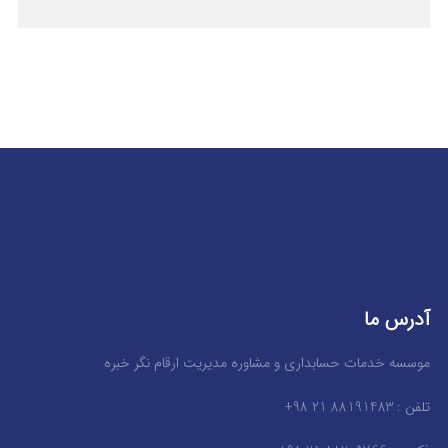
آدرس ما
موسسه خدمات حسابداری و مشاوره مدیریت ارقام نگر خبره
تلفن : 88191483 21 98+