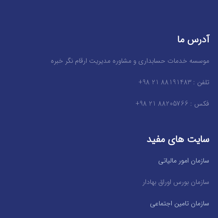
آدرس ما
موسسه خدمات حسابداری و مشاوره مدیریت ارقام نگر خبره
تلفن : 88191483 21 98+
فکس : 88205766 21 98+
سایت های مفید
سازمان امور مالیاتی
سازمان بورس اوراق بهادار
سازمان تامین اجتماعی