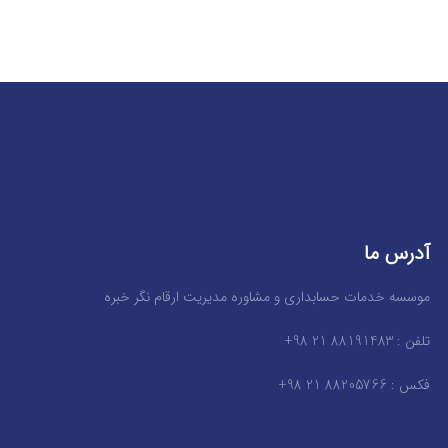
آدرس ما
موسسه خدمات حسابداری و مشاوره مدیریت ارقام نگر خبره
تلفن : 88191483 21 98+
فکس : 88205766 21 98+