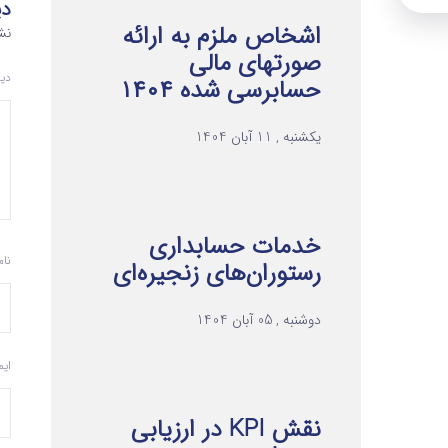
دی
اشخاص ملزم به ارائه
نش
صورتهای مالی
دی
حسابرسی شده ۱۴۰۴
یکشنبه , 11 آبان 1404
خدمات حسابداری
نا
رستوران‌های زنجیره‌ای
دوشنبه , 05 آبان 1404
ای
نقش KPI در ارزیابی