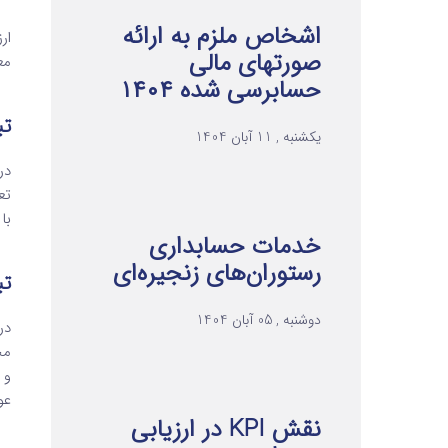
اشخاص ملزم به ارائه
ار
صورتهای مالی
مع
حسابرسی شده ۱۴۰۴
تبصره ‌2 
یکشنبه , 11 آبان 1404
در
تع
با
خدمات حسابداری
رستوران‌های زنجیره‌ای
تبصره ‌3 
دوشنبه , 05 آبان 1404
در
مح
و 
عو
نقش KPI در ارزیابی