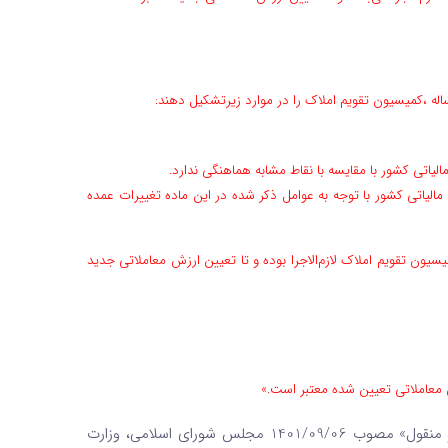
ساله ،کمیسیون تقویم املاک را در موارد زیر‌تشکیل دهند:
تی کشور با مقایسه با نقاط مشابه هماهنگی ندارد.
اتی کشور با توجه به عوامل ذکر شده در این ماده ‌تغییرات عمده
ن تقویم املاک لازم‌الاجرا بوده و تا تعیین ارزش معاملاتی‌ جدید
معاملاتی تعیین شده معتبر است.»
[2]. بر اساس تبصره 2 ماده 4 قانون «الزام به ثبت رسمی معاملات اموال غیر منقول» مصوب 1401/09/06 مجلس شورای اسلامی، وزارت