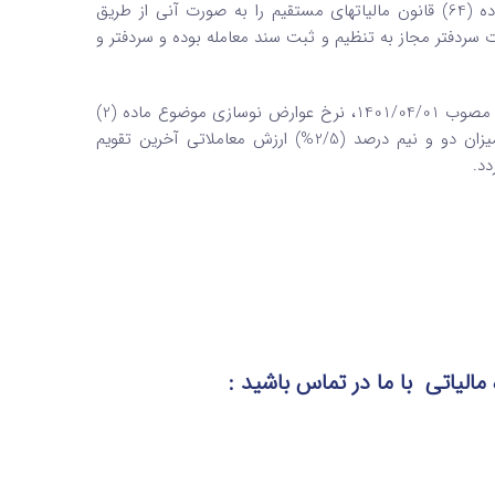
امور اقتصادی و دارایی مکلف است میزان ارزش معاملاتی املاک موضوع ماده (64) قانون مالیاتهای مستقیم را به صورت آنی از طریق
رت سردفتر مجاز به تنظیم و ثبت سند معامله بوده و سردفتر و
[3]. بر اساس ماده (3) قانون درآمد پایدار و هزینه شهرداری ها و دهیاری ها مصوب 1401/04/01، نرخ عوارض نوسازی موضوع ماده (2)
قانون نوسازی و عمران شهری مصوب 1347/09/07 با اصلاحات بعدی به میزان دو و نیم درصد (2/5%) ارزش معاملاتی آخرین تقویم
 مالیاتی
با ما در تماس
باشید :