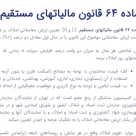
64 قانون مالیاتهای مستقیم
ون مالیاتهای مستقیم
[1] و [2]- تعیین ارزش معاملاتی امل
ارزش معاملاتی موضوع این قانون را در سال اول معادل دو درصد (2%) میانگین قیمتهای روز منطقه با لحاظ ملاکهای زیر تعیین کند.
متهای روز املاک برسد.
الف- قیمت ساختمان با توجه به مصالح (اسکلت فلزی یا بتون آرمه ی
استفاده از آن (مسکونی، تجاری، اداری، آموزشی، بهداشتی، خدماتی و غ
ب- قیمت اراضی با توجه به نوع کاربری و موقعیت جغرافیایی از لحاظ
ن کمیسیون متشکل از پنج عضو است که در تهران از نمایندگان سازمان ام
اورزی، سازمان ثبت اسناد و املاک کشور و شورای اسلامی شهر و در سایر ش
رسازی، جهاد کشاورزی و ثبت اسناد و املاک و یا نمایندگان آنها و نما
ل یک­بار ارزش معاملاتی املاک را به تفکیک عرصه و اعیان تعیین می­کند.
 موارد تقویم املاک واقع در هر بخش و روستاهای تابعه (براساس تق