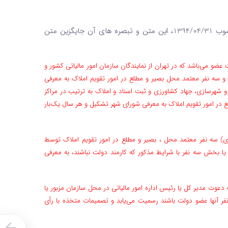
[1]. به موجب بند 13 ماده واحده قانون اصلاح قانون مالیات­های مستقیم، مصوب 1394/04/31، این متن و تبصره‌ های آن جایگزین متن
ت عضو می‌باشد که در تهران از نمایندگان سازمان امور مالیاتی کشور و
و سه نفر معتمد محل بصیر و مطلع در امور تقویم املاک به ‌معرفی
و شهرسازی، جهاد کشاورزی و ثبت اسناد و املاک به‌ ترتیب در مراکز
ع در امور تقویم املاک به معرفی شورای شهر‌ تشکیل و هر سال یک‌بار
ی) سه نفر معتمد محل ، بصیر و مطلع در امور تقویم املاک توسط‌
بخش سه نفر با شرایط مذکور که کارمند دولت نباشند، به معرفی
عوت مدیر کل یا رئیس اداره امور ‌مالیاتی در محل‌ سازمان مزبور یا
ر آنها عضو دولت باشند رسمیت می‌یابد و تصمیمات متخذه با رأی