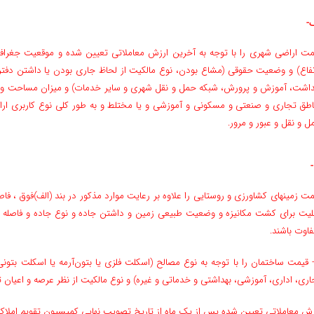
ف-
مت اراضی شهری را با توجه به آخرین ارزش معاملاتی تعیین شده و موقعیت جغرافیا
تفاع) و وضعیت حقوقی (‌مشاع بودن، نوع مالکیت از لحاظ جاری بودن یا داشتن دفترچ
داشت، آموزش و پرورش، شبکه حمل و نقل شهری و سایر خدمات) و میزان مساحت و تر
اطق تجاری و صنعتی و مسکونی و آموزشی و یا مختلط و به طور کلی نوع کاربری اراض
ل و نقل و عبور و مرور.
مت زمین­های کشاورزی و روستایی را علاوه بر رعایت موارد مذکور در بند (الف‌)فوق ، ف
بلیت برای کشت مکانیزه و وضعیت طبیعی زمین و داشتن جاده و نوع جاده و فاصله تا 
فاوت باشند.
 قیمت ساختمان را با توجه به نوع مصالح (‌اسکلت فلزی یا بتون‌آرمه یا اسکلت بتونی
اری، اداری، آموزشی، بهداشتی و خدماتی و غیره) و نوع مالکیت از نظر عرصه و اعیان ت
رزش معاملاتی تعیین شده پس از یک ماه از تاریخ تصویب نهایی کمیسیون تقویم املاک لا