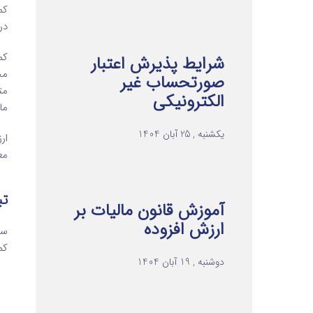
کم
در
کم
شرایط پذیرش اعتبار
مح
صورتحساب غیر
مت
الکترونیکی
ما
یکشنبه , 25 آبان 1404
ار
مع
تبصره ‌1 
آموزش قانون مالیات بر
ارزش افزوده
سا
کم
دوشنبه , 19 آبان 1404