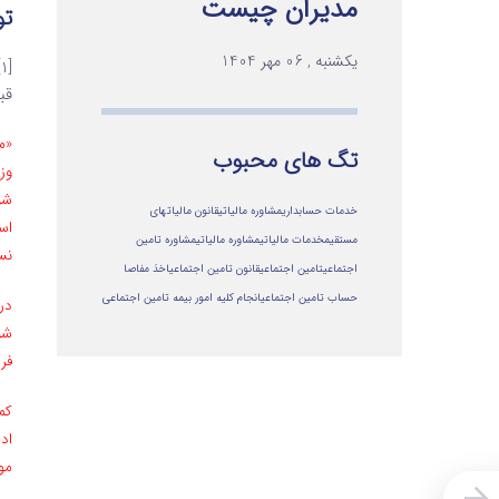
مدیران چیست
ت
یکشنبه , 06 مهر 1404
قبلی ما
تگ های محبوب
وز
شو
خدمات حسابداری
مشاوره مالیاتی
قانون مالیاتهای
اس
مستقیم
خدمات مالیاتی
مشاوره مالياتي
مشاوره تامین
نس
اجتماعی
تامین اجتماعی
قانون تامین اجتماعی
اخذ مفاصا
حساب تامین اجتماعی
انجام کلیه امور بیمه تامین اجتماعی
‌د
شو
فر
کم
اد
مو