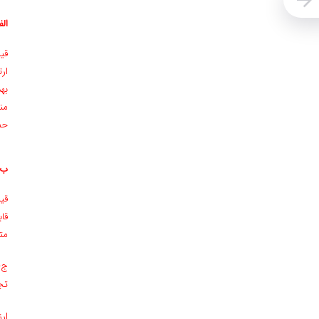
‌ال
قی
ار
به
من
حم
ب-
قی
قا
مت
ج-
تج
‌ا