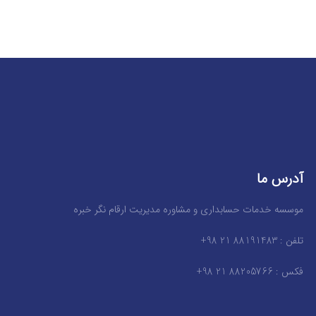
آدرس ما
موسسه خدمات حسابداری و مشاوره مدیریت ارقام نگر خبره
تلفن : 88191483 21 98+
فکس : 88205766 21 98+