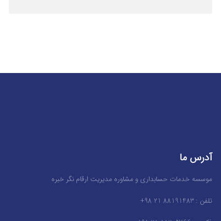
آدرس ما
موسسه خدمات حسابداری و مشاوره مدیریت ارقام نگر خبره
تلفن : 88191483 21 98+