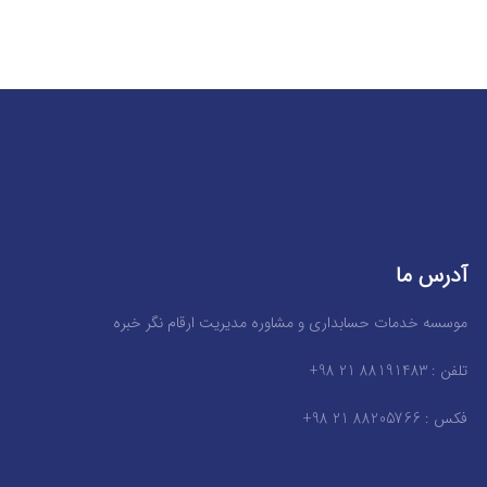
آدرس ما
موسسه خدمات حسابداری و مشاوره مدیریت ارقام نگر خبره
تلفن : 88191483 21 98+
فکس : 88205766 21 98+