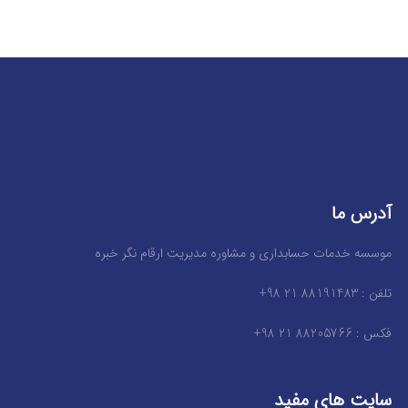
آدرس ما
موسسه خدمات حسابداری و مشاوره مدیریت ارقام نگر خبره
تلفن : 88191483 21 98+
فکس : 88205766 21 98+
سایت های مفید