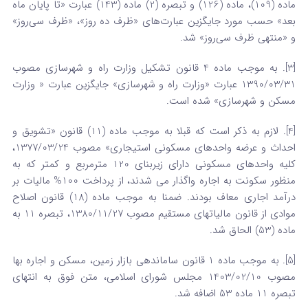
ماده (109)، ماده (126) و تبصره (2) ماده (143) عبارت «تا پایان ماه
بعد» حسب مورد جایگزین عبارت‌های «ظرف ده ‌روز»، «ظرف سی‌روز»
و «منتهی ظرف سی‌روز» شد.
[3]. به موجب ماده 4 قانون تشکیل وزارت راه و شهرسازی مصوب
1390/03/31 عبارت «وزارت راه و شهرسازی» جایگزین عبارت « وزارت
مسکن و شهرسازی» شده است.
[4]. لازم به ذکر است که قبلا به موجب ماده (11) قانون «تشویق و
احداث و عرضه واحدهای مسکونی استیجاری» مصوب 1377/03/24،
کلیه واحدهای مسکونی دارای زیربنای 120 مترمربع و کمتر که به
منظور سکونت به اجاره واگذار می ­شدند، از پرداخت 100% مالیات بر
درآمد اجاری معاف بودند. ضمنا به موجب ماده (18) قانون اصلاح
موادی از قانون مالیاتهای مستقیم مصوب 1380/11/27، تبصره 11 به
ماده (53) الحاق شد.
[5]. به موجب ماده 1 قانون ساماندهی بازار زمین، مسکن و اجاره بها
مصوب 1403/02/10 مجلس شورای اسلامی، متن فوق به انتهای
تبصره 11 ماده 53 اضافه شد.