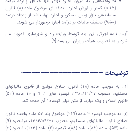
د-
واحدهایی که میزان اجاره بهای آنها حداقل پانزده درصد
(15%) کمتر از ارزش اجاره منطقه ای موضوع ماده (8) قانون
ساماندهی بازار زمین مسکن و اجاره بها، باشد از پنجاه درصد
(50%) تخفیف مالیات بر درآمد اجاره برخوردار می شوند.
آیین نامه اجرائی این بند توسط وزارت راه و شهرسازی تدوین می
شود و به تصویب هیأت وزیران می رسد.[5]
توضیحات ——————————————————-
[1]. به موجب ماده (18) قانون اصلاح موادی از قانون مالیات­های
مستقیم، مصوب 1380/11/27، تبصره­ های 1، 9 و 10 ماده (53)
قانون اصلاح و یک عبارت از متن قبلی تبصره2 آن حذف شد.
[2]. به موجب تبصره 3 ماده (219) موضوع بند 53 ماده واحده قانون
اصلاح قانون مالیات­های مستقیم، مصوب 1394/04/31، درتبصره (9)
ماده (53)، ماده (86)، ماده (88)، تبصره (2) ماده (103)، تبصره (5)