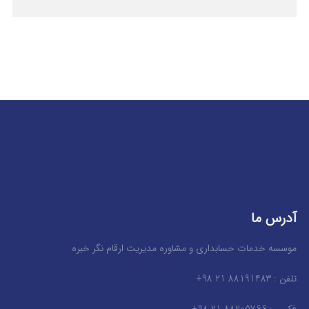
آدرس ما
موسسه خدمات حسابداری و مشاوره مدیریت ارقام نگر خبره
تلفن : 88191483 21 98+