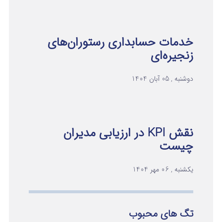
خدمات حسابداری رستوران‌های
زنجیره‌ای
دوشنبه , 05 آبان 1404
نقش KPI در ارزیابی مدیران
چیست
یکشنبه , 06 مهر 1404
تگ های محبوب