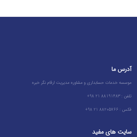
آدرس ما
موسسه خدمات حسابداری و مشاوره مدیریت ارقام نگر خبره
تلفن : 88191483 21 98+
فکس : 88205766 21 98+
سایت های مفید