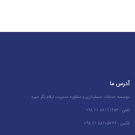
آدرس ما
موسسه خدمات حسابداری و مشاوره مدیریت ارقام نگر خبره
تلفن : 88191483 21 98+
فکس : 88205766 21 98+