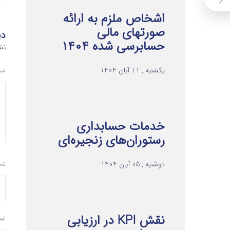
اشخاص ملزم به ارائه
صورتهای مالی
دی
حسابرسی شده ۱۴۰۴
نش
یکشنبه , 11 آبان 1404
دی
خدمات حسابداری
رستوران‌های زنجیره‌ای
دوشنبه , 05 آبان 1404
نا
نقش KPI در ارزیابی
ای