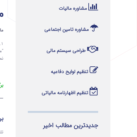
مشاوره مالیات
ماده 
مشاوره تامین اجتماعی
ماده 233 قا
1.به موجب بند 54 ماده واحده قانون اصلاح قانون مالیات­های مستقیم، مصوب 31/04/1394، ماده (233) قانون حذف شد.
طراحی سیستم مالی
نم
تنظیم لوایح دفاعیه
بر
تنظیم اظهارنامه مالیاتی
—
بر
جدیدترین مطالب اخیر
تلفن ۱ 