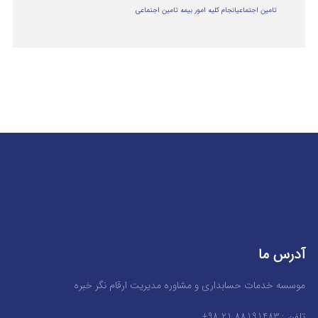
تامین اجتماعی
انجام کلیه امور بیمه تامین اجتماعی
آدرس ما
موسسه خدمات حسابداری و مشاوره مدیریت ارقام نگر خبره
تلفن : 88191483 21 98+