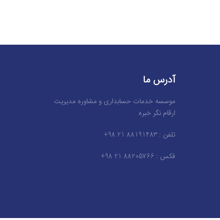
آدرس ما
موسسه خدمات حسابداری و مشاوره مدیریت
ارقام نگر خبره
تلفن : 88191483 21 98+
فکس : 88205766 21 98+