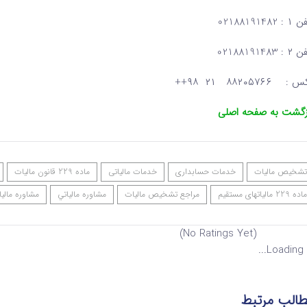
: 02188191482
: 02188191483
: ۸۸۲۰۵۷۶۶ ۲۱ ۹۸++
زگشت به صفحه اصلی
تشخیص مالیات
خدمات حسابداری
خدمات مالیاتی
ماده 229 قانون مالیات
ماده 229 مالیاتهای مستقیم
مراجع تشخیص مالیات
مشاوره مالياتي
مشاوره مالیا
(No Ratings Yet)
Loading...
الب مرتبط