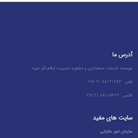
آدرس ما
موسسه خدمات حسابداری و مشاوره مدیریت ارقام نگر خبره
تلفن : 88191483 21 98+
فکس : 88205766 21 98+
سایت های مفید
سازمان امور مالیاتی