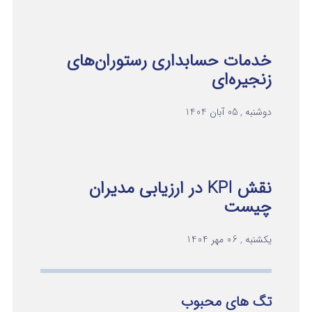
خدمات حسابداری رستوران‌های
زنجیره‌ای
دوشنبه , 05 آبان 1404
نقش KPI در ارزیابی مدیران
چیست
یکشنبه , 06 مهر 1404
تگ های محبوب