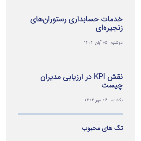
خدمات حسابداری رستوران‌های
زنجیره‌ای
دوشنبه , 05 آبان 1404
نقش KPI در ارزیابی مدیران
چیست
یکشنبه , 06 مهر 1404
تگ های محبوب