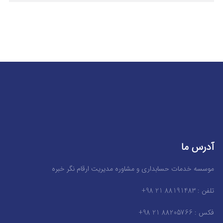
آدرس ما
موسسه خدمات حسابداری و مشاوره مدیریت ارقام نگر خبره
تلفن : 88191483 21 98+
فکس : 88205766 21 98+