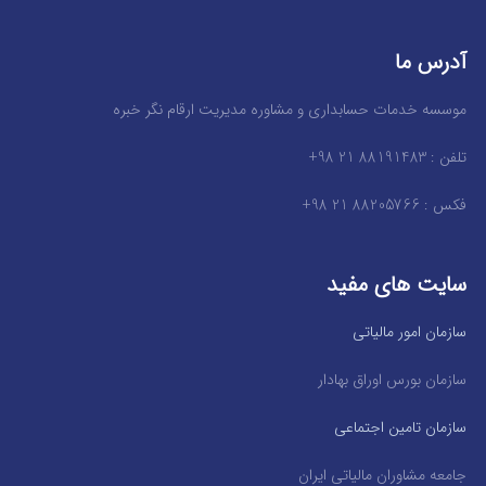
آدرس ما
موسسه خدمات حسابداری و مشاوره مدیریت ارقام نگر خبره
تلفن : 88191483 21 98+
فکس : 88205766 21 98+
سایت های مفید
سازمان امور مالیاتی
سازمان بورس اوراق بهادار
سازمان تامین اجتماعی
جامعه مشاوران مالیاتی ایران