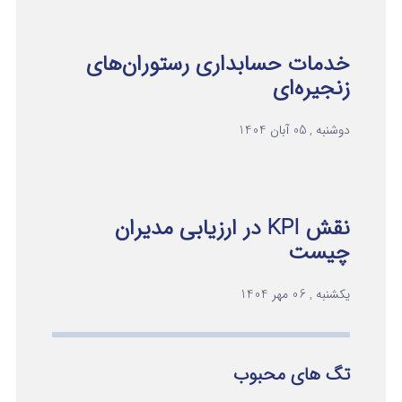
خدمات حسابداری رستوران‌های
زنجیره‌ای
دوشنبه , 05 آبان 1404
نقش KPI در ارزیابی مدیران
چیست
یکشنبه , 06 مهر 1404
تگ های محبوب