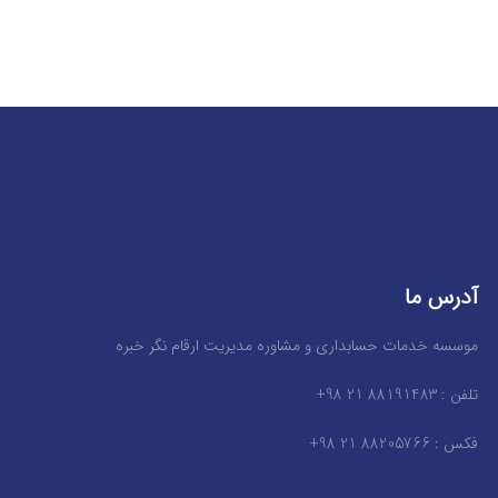
آدرس ما
موسسه خدمات حسابداری و مشاوره مدیریت ارقام نگر خبره
تلفن : 88191483 21 98+
فکس : 88205766 21 98+