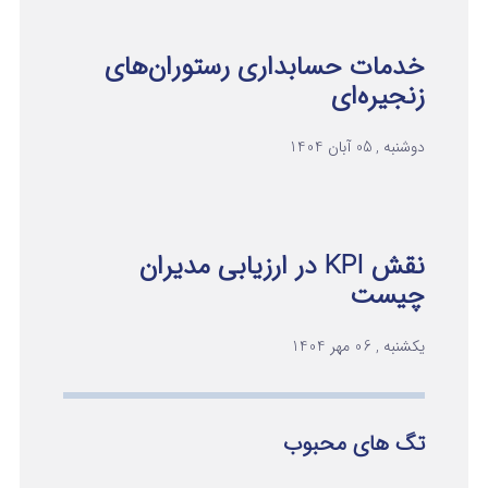
خدمات حسابداری رستوران‌های
زنجیره‌ای
دوشنبه , 05 آبان 1404
نقش KPI در ارزیابی مدیران
چیست
یکشنبه , 06 مهر 1404
تگ های محبوب