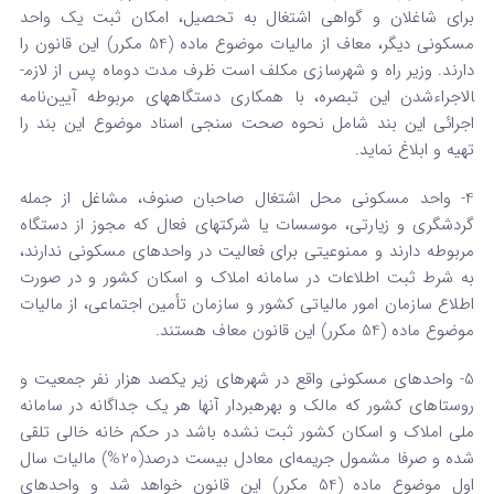
برای شاغلان و گواهی اشتغال به تحصیل، امکان ثبت یک واحد
مسکونی دیگر، معاف از مالیات موضوع ماده (54 مکرر) این قانون را
دارند. وزیر راه و شهرسازی مکلف است ظرف مدت دوماه پس از لازم­
الاجراءشدن این تبصره، با همکاری دستگاههای مربوطه آیین‌نامه
اجرائی این بند شامل نحوه صحت سنجی اسناد موضوع این بند را
تهیه و ابلاغ نماید.
4- واحد مسکونی محل اشتغال صاحبان صنوف، مشاغل از جمله
گردشگری و زیارتی، موسسات یا شرکتهای فعال که مجوز از دستگاه
مربوطه دارند و ممنوعیتی برای فعالیت در واحدهای مسکونی ندارند،
به شرط ثبت اطلاعات در سامانه املاک و اسکان کشور و در صورت
اطلاع سازمان امور مالیاتی کشور و سازمان تأمین اجتماعی، از مالیات
موضوع ماده (54 مکرر) این قانون معاف هستند.
5- واحدهای مسکونی واقع در شهرهای زیر یکصد هزار نفر جمعیت و
روستاهای کشور که مالک و بهره‏بردار آنها هر یک جداگانه در سامانه
ملی املاک و اسکان کشور ثبت نشده باشد در حکم خانه خالی تلقی
شده و صرفا مشمول جریمه‌ای معادل بیست درصد(20%) مالیات سال
اول موضوع ماده (54 مکرر) این قانون خواهد شد و واحدهای