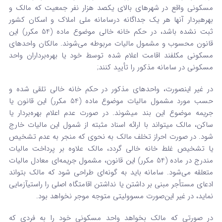
مسکونی واقع در شهرهای بالای یکصد هزار نفر جمعیت که مالک و
بهره‏بردار آنها هر یک جداگانه درسامانه ملی املاک و اسکان کشور
ثبت نشده باشد، در حکم خانه خالی موضوع ماده (54 مکرر) این
قانون محسوب و مشمول مالیات مربوطه می‌شوند. مالکان واحدهای
مسکونی مکلفند اقامت اعلام ‌شده توسط خود یا بهره‌برداران واحد
مسکونی در سامانه مذکور را تأیید کنند;
در غیر اینصورت، واحدهای مذکور در حکم خانه خالی تلقی شده و
حسب مورد مشمول مالیات موضوع ماده (54 مکرر) این قانون یا
جریمه موضوع این بند می‏شوند. در صورت عدم اعلام بهره‌بردار یا
ساکن، مالک می­تواند با ارائه اسناد مثبته از شمول این مالیات خارج
شود. در صورت احراز تخلف مالک به نحوی که منجر به عدم تشخیص
یا تشخیص غلط خانه خالی گردد، مالک علاوه بر پرداخت مالیات
مندرج در ماده (54 مکرر) این قانون، مشمول جریمه‌ای معادل مالیات
متعلقه می‌شود. سامانه باید به گونه‌ای طراحی شود که مالک بتواند
ادعای مستأجر مبنی بر داشتن یا نداشتن اقامتگاه اصلی را راستی­آزمایی
نماید، در غیر این‌صورت مسوولیتی متوجه موجر نخواهد بود.
در صورتی که مالک بخواهد واحد مسکونی خود را به فردی که