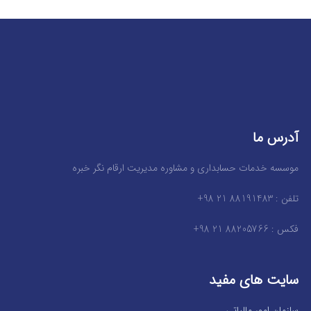
آدرس ما
موسسه خدمات حسابداری و مشاوره مدیریت ارقام نگر خبره
تلفن : 88191483 21 98+
فکس : 88205766 21 98+
سایت های مفید
سازمان امور مالیاتی