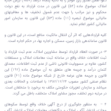
دعوا ضمن صدور رأی موجر را به تأدیه پنجاه درصد (50%) ارزش اجاره
املاک موضوع ماده (54) این قانون در مدت قرارداد به نفع دولت
محکوم و نیز مراتب را جهت عدم شمول تخفیف ها و معافیتهای
مالیاتی موضوع تبصره (11) ماده (53) این قانون به سازمان امور
مالیاتی کشور اعلام نماید.
کلیه قراردادهایی که اثر آن انتقال مالکیت منافع است، در این قانون و
قانون ساماندهی بازار زمین، مسکن و اجاره بها، در حکم اجاره است.
3- در صورت انعقاد قرارداد توسط مشاورین املاک، عدم ثبت قرارداد یا
ثبت اطلاعات خلاف واقع در سامانه ثبت معاملات املاک و مستغلات
کشور، علاوه بر مسوولیت قانونی ناشی از عدم ثبت اطلاعات، مصداق
کتمان درآمد و جریمه های متعلق به آن موضوع ماده (192) این
قانون و جریمه های عرضه خارج از شبکه موضوع ماده (61) قانون
نظام صنفی کشور مصوب 1382/12/24 با اصلاحات و الحاقات بعدی
میباشد و سازمان تعزیرات حکومتی مکلف به برخورد با متخلفان است.
در مرتبه دوم تخلف، مجوز مشاور املاک متخلف، باطل می گردد.
4 – به منظور جلوگیری از درج آگهی خلاف واقع توسط سکوهای
مجازی انتشار آگهی املاک و بنگاههای معاملات املاک، انتشار آگهی