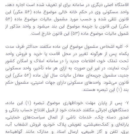
اقامتگاه اصلی دیگری در سامانه برای او تعریف شده است اجاره دهد،
واحد مسکونی وی در حکم خانه خالی موضوع ماده (54 مکرر) این
قانون تلقی شده و حسب مورد مشمول مالیات موضوع ماده (54
مکرر) این قانون یا جریمه موضوع این بند می‏شود و واحد مذکور از
شمول مالیات موضوع ماده (53) این قانون خارج است.
6- کلیه اشخاص مشمول موضوع این ماده مکلفند حداکثر ظرف مدت
یک­ماه پس از هرگونه تغییر در محل اقامت یا خرید و فروش واحد
تحت تملک خود، اطلاعات جدید را در سامانه املاک و اسکان کشور
ثبت نمایند، در غیر این ‌صورت به ازای هر ماه تأخیر، واحد مسکونی
جدید، مشمول جریمه‌ای معادل مالیات سال اول ماده (54 مکرر) این
قانون می‌شود. واحدهای مسکونی دارای جهات امنیتی، مشمول حکم
بند (1) این تبصره هستند.
7- پس از پایان مهلت خوداظهاری موضوع تبصره (1) این ماده،
دستگاههای اجرائی مکلفند خدمات خود از قبیل افتتاح حساب بانکی و
صدور دسته چک، خدمات ناشی از اعمال سیاست‌های حمایتی،
یارانه‌ای و کمک‌معیشتی، تعویض پلاک خودرو، فروش انشعاب آب،
برق، تلفن و گاز طبیعی، ارسال اسناد و مدارک مانند گواهینامه