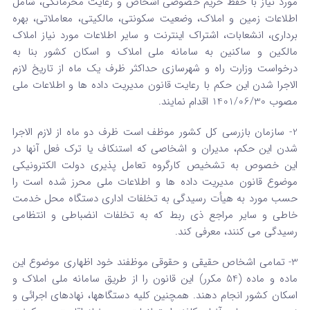
مورد نیاز با حفظ حریم خصوصی اشخاص و رعایت محرمانگی، شامل
اطلاعات زمین و املاک، وضعیت سکونتی، مالکیتی، معاملاتی، بهره
برداری، انشعابات، اشتراک اینترنت و سایر اطلاعات مورد نیاز املاک
مالکین و ساکنین به سامانه ملی املاک و اسکان کشور بنا به
درخواست وزارت راه و شهرسازی حداکثر ظرف یک ماه از تاریخ لازم
الاجرا شدن این حکم با رعایت قانون مدیریت داده ها و اطلاعات ملی
مصوب 1401/06/30 اقدام نمایند.
2- سازمان بازرسی کل کشور موظف است ظرف دو ماه از لازم الاجرا
شدن این حکم، مدیران و اشخاصی که استنکاف یا ترک فعل آنها در
این خصوص به تشخیص کارگروه تعامل پذیری دولت الکترونیکی
موضوع قانون مدیریت داده ها و اطلاعات ملی محرز شده است را
حسب مورد به هیأت رسیدگی به تخلفات اداری دستگاه محل خدمت
خاطی و سایر مراجع ذی ربط که به تخلفات انضباطی و انتظامی
رسیدگی می کنند، معرفی کند.
3- تمامی اشخاص حقیقی و حقوقی موظفند خود اظهاری موضوع این
ماده و ماده (54 مکرر) این قانون را از طریق سامانه ملی املاک و
اسکان کشور انجام دهند. همچنین کلیه دستگاهها، نهادهای اجرائی و