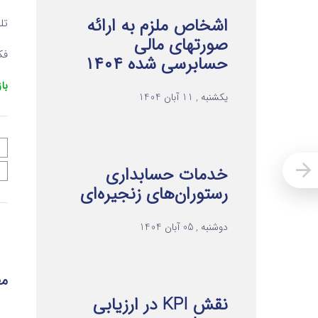
اشخاص ملزم به ارائه
تلفن ۲ 
صورتهای مالی
فکس 
حسابرسی شده ۱۴۰۴
با
یکشنبه , 11 آبان 1404
خدمات حسابداری
رستوران‌های زنجیره‌ای
دوشنبه , 05 آبان 1404
مط
نقش KPI در ارزیابی