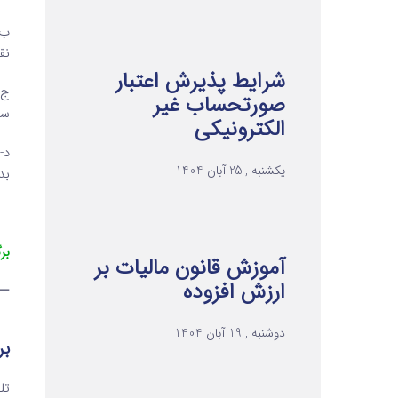
نق
شرایط پذیرش اعتبار
صورتحساب غیر
سو
الکترونیکی
د-
یکشنبه , 25 آبان 1404
بد
بر
آموزش قانون مالیات بر
ارزش افزوده
—
دوشنبه , 19 آبان 1404
بر
تلفن ۱ 