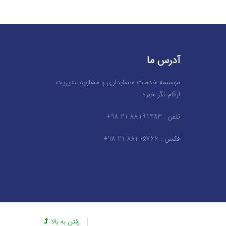
آدرس ما
موسسه خدمات حسابداری و مشاوره مدیریت
ارقام نگر خبره
تلفن : 88191483 21 98+
فکس : 88205766 21 98+
رفتن به بالا