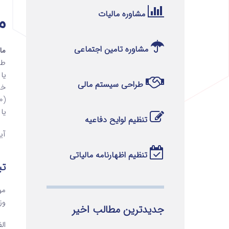
مشاوره مالیات
ماده 
مشاوره تامین اجتماعی
ماده 165 قا
طو
یا
طراحی سیستم مالی
خس
یا
تنظیم لوایح دفاعیه
آی
تنظیم اظهارنامه مالیاتی
تبصره
مو
وز
جدیدترین مطالب اخیر
الف- پنجاه د