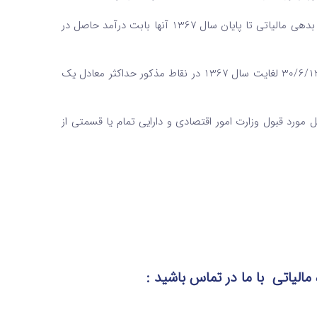
ب- به ازای هر سال اشتغال در نقاط فوق از تاریخ اجرای این اصلاحیه یک سوم بدهی مالیاتی تا پایان سال 1367 آنها بابت درآمد حاصل در
ج- مالیات پرداخت شده مودیان موصوف بابت درآمدهای حاصل از تاریخ 30/6/1359 لغایت سال 1367 در نقاط مذکور حداکثر معادل یک
ئل مورد قبول وزارت امور اقتصادی و دارایی تمام یا قسمتی از
 مالیاتی
با ما در تماس
باشید :