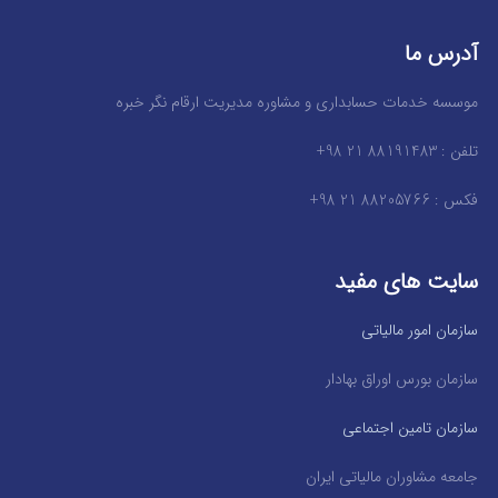
آدرس ما
موسسه خدمات حسابداری و مشاوره مدیریت ارقام نگر خبره
تلفن : 88191483 21 98+
فکس : 88205766 21 98+
سایت های مفید
سازمان امور مالیاتی
سازمان بورس اوراق بهادار
سازمان تامین اجتماعی
جامعه مشاوران مالیاتی ایران