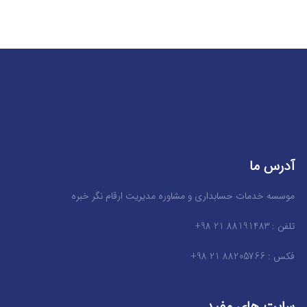
آدرس ما
موسسه خدمات حسابداری و مشاوره مدیریت ارقام نگر خبره
تلفن : 88191483 21 98+
فکس : 88205766 21 98+
سایت های مفید