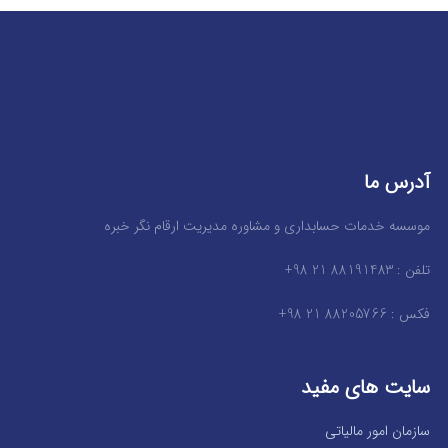
آدرس ما
موسسه خدمات حسابداری و مشاوره مدیریت ارقام نگر خبره
تلفن : 88191483 21 98+
فکس : 88205766 21 98+
سایت های مفید
سازمان امور مالیاتی