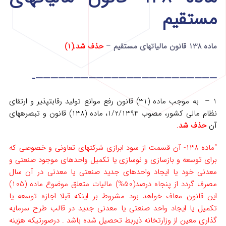
مستقیم
ماده 138 قانون مالیاتهای مستقیم
–
حذف شد.(1)
————————————————————————-
1 – به موجب ماده (31) قانون رفع موانع تولید رقابت­پذیر و ارتقای
نظام مالی کشور، مصوب 1/2/1394، ماده (138) قانون و تبصره­های
آن
حذف شد
.
“ماده 138- آن قسمت از سود ابرازی شرکت­های تعاونی و خصوصی که
برای توسعه و بازسازی و نوسازی یا تکمیل واحدهای موجود صنعتی و
معدنی خود یا ایجاد واحدهای جدید صنعتی یا معدنی در آن سال
مصرف گردد از پنجاه درصد(50%) مالیات متعلق موضوع ماده (105)
این قانون معاف خواهد بود مشروط بر این­که قبلا اجازه توسعه یا
تکمیل یا ایجاد واحد صنعتی یا معدنی جدید در قالب طرح سرمایه
گذاری معین از وزارتخانه ذیربط تحصیل شده باشد . درصورتی­که هزینه