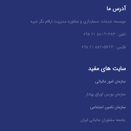
آدرس ما
موسسه خدمات حسابداری و مشاوره مدیریت ارقام نگر خبره
تلفن : 88191483 21 98+
فکس : 88205766 21 98+
سایت های مفید
سازمان امور مالیاتی
سازمان بورس اوراق بهادار
سازمان تامین اجتماعی
جامعه مشاوران مالیاتی ایران