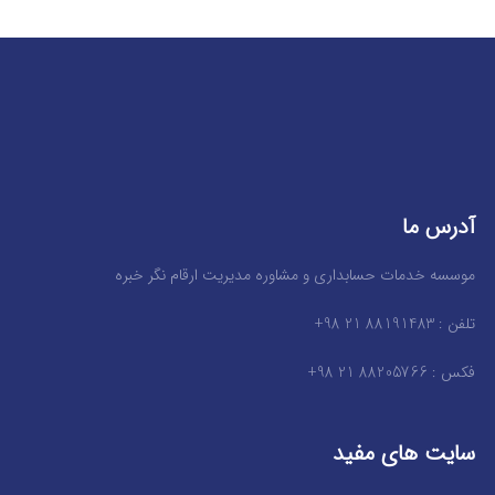
آدرس ما
موسسه خدمات حسابداری و مشاوره مدیریت ارقام نگر خبره
تلفن : 88191483 21 98+
فکس : 88205766 21 98+
سایت های مفید