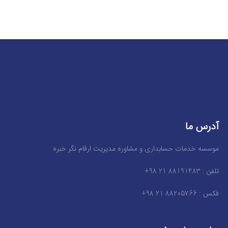
آدرس ما
موسسه خدمات حسابداری و مشاوره مدیریت ارقام نگر خبره
تلفن : 88191483 21 98+
فکس : 88205766 21 98+