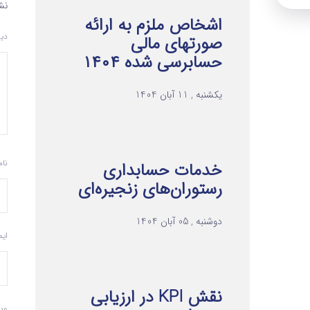
نش
اشخاص ملزم به ارائه
دی
صورتهای مالی
حسابرسی شده ۱۴۰۴
یکشنبه , 11 آبان 1404
نا
خدمات حسابداری
رستوران‌های زنجیره‌ای
دوشنبه , 05 آبان 1404
ای
نقش KPI در ارزیابی
وب