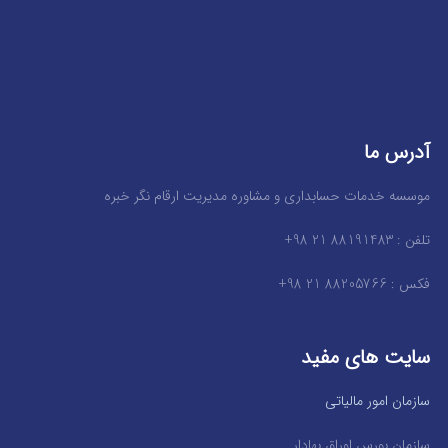
آدرس ما
موسسه خدمات حسابداری و مشاوره مدیریت ارقام نگر خبره
تلفن : 88191483 21 98+
فکس : 88205766 21 98+
سایت های مفید
سازمان امور مالیاتی
سازمان بورس اوراق بهادار