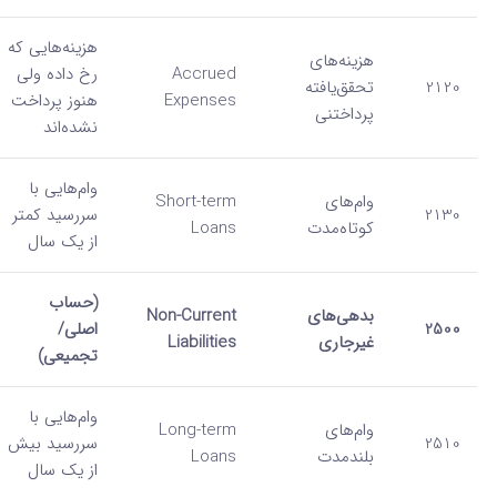
هزینه‌هایی که
هزینه‌های
Accrued
رخ داده ولی
2120
تحقق‌یافته
Expenses
هنوز پرداخت
پرداختنی
نشده‌اند
وام‌هایی با
وام‌های
Short-term
2130
سررسید کمتر
کوتاه‌مدت
Loans
از یک سال
(حساب
بدهی‌های
Non-Current
2500
اصلی/
غیرجاری
Liabilities
تجمیعی)
وام‌هایی با
وام‌های
Long-term
2510
سررسید بیش
بلندمدت
Loans
از یک سال