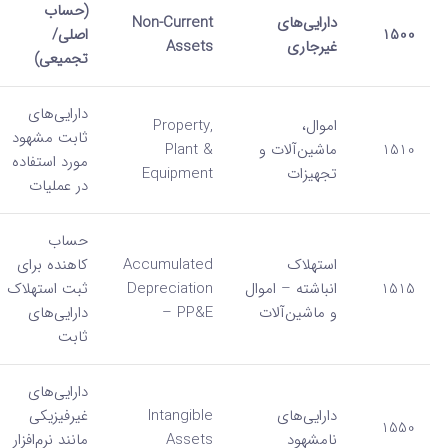
(حساب
دارایی‌های
Non-Current
1500
اصلی/
غیرجاری
Assets
تجمیعی)
دارایی‌های
اموال،
Property,
ثابت مشهود
1510
ماشین‌آلات و
Plant &
مورد استفاده
تجهیزات
Equipment
در عملیات
حساب
استهلاک
Accumulated
کاهنده برای
1515
انباشته – اموال
Depreciation
ثبت استهلاک
و ماشین‌آلات
– PP&E
دارایی‌های
ثابت
دارایی‌های
دارایی‌های
Intangible
غیرفیزیکی
1550
نامشهود
Assets
مانند نرم‌افزار