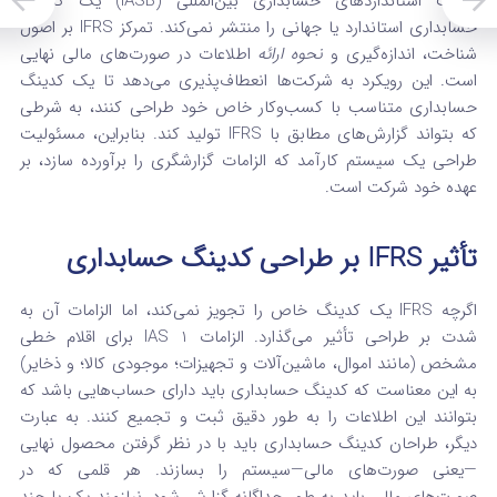
هیئت استانداردهای حسابداری بین‌المللی (IASB) یک کدینگ
حسابداری استاندارد یا جهانی را منتشر نمی‌کند.
تمرکز IFRS بر اصول
شناخت، اندازه‌گیری و
نحوه ارائه
اطلاعات در صورت‌های مالی نهایی
است. این رویکرد به شرکت‌ها انعطاف‌پذیری می‌دهد تا یک کدینگ
حسابداری متناسب با کسب‌وکار خاص خود طراحی کنند، به شرطی
که بتواند گزارش‌های مطابق با IFRS تولید کند.
بنابراین، مسئولیت
طراحی یک سیستم کارآمد که الزامات گزارشگری را برآورده سازد، بر
عهده خود شرکت است.
تأثیر IFRS بر طراحی کدینگ حسابداری
اگرچه IFRS یک کدینگ خاص را تجویز نمی‌کند، اما الزامات آن به
شدت بر طراحی تأثیر می‌گذارد. الزامات IAS 1 برای اقلام خطی
مشخص (مانند اموال، ماشین‌آلات و تجهیزات؛ موجودی کالا؛ و ذخایر)
به این معناست که کدینگ حسابداری باید دارای حساب‌هایی باشد که
بتوانند این اطلاعات را به طور دقیق ثبت و تجمیع کنند.
به عبارت
دیگر، طراحان کدینگ حسابداری باید با در نظر گرفتن محصول نهایی
—یعنی صورت‌های مالی—سیستم را بسازند. هر قلمی که در